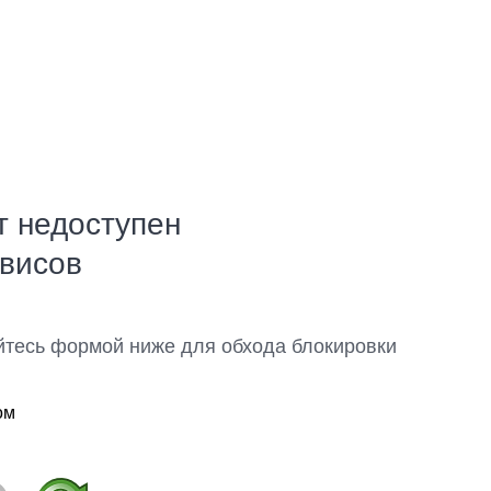
т недоступен
рвисов
йтесь формой ниже для обхода блокировки
ом