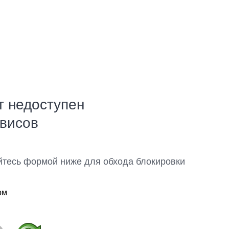
т недоступен
рвисов
йтесь формой ниже для обхода блокировки
ом