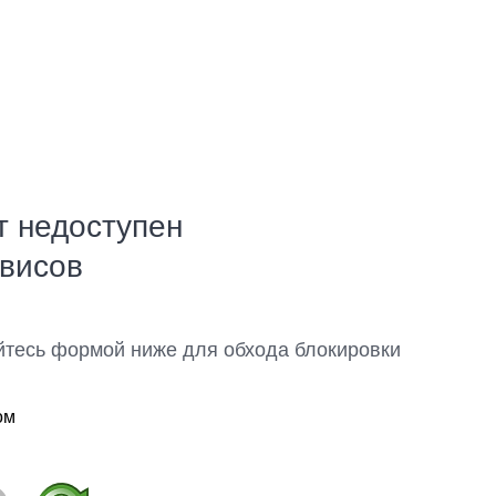
т недоступен
рвисов
йтесь формой ниже для обхода блокировки
ом