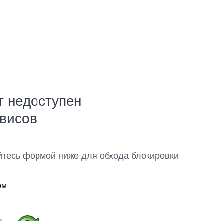
т недоступен
рвисов
йтесь формой ниже для обхода блокировки
ом