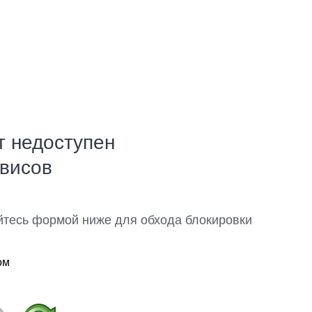
т недоступен
рвисов
йтесь формой ниже для обхода блокировки
ом