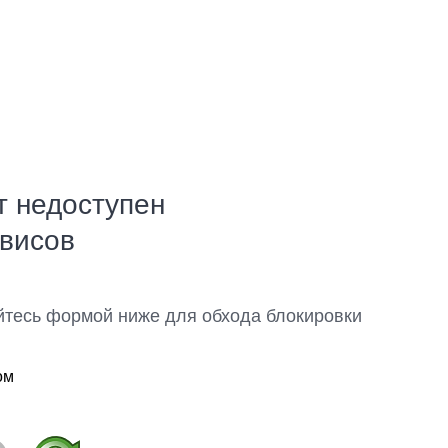
т недоступен
рвисов
йтесь формой ниже для обхода блокировки
ом