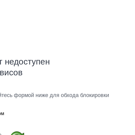
т недоступен
рвисов
йтесь формой ниже для обхода блокировки
ом