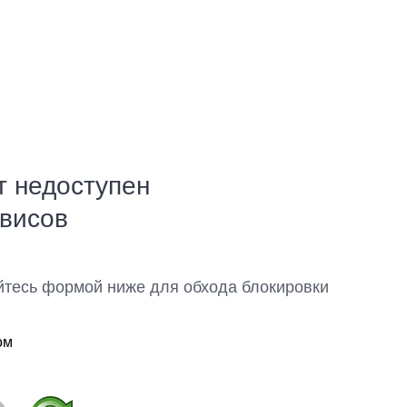
т недоступен
рвисов
йтесь формой ниже для обхода блокировки
ом