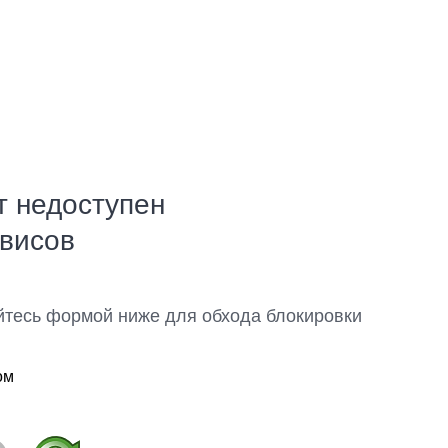
т недоступен
рвисов
йтесь формой ниже для обхода блокировки
ом