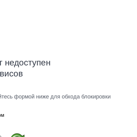
т недоступен
рвисов
йтесь формой ниже для обхода блокировки
ом