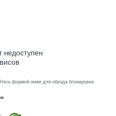
т недоступен
рвисов
йтесь формой ниже для обхода блокировки
ом