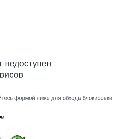
т недоступен
рвисов
йтесь формой ниже для обхода блокировки
ом