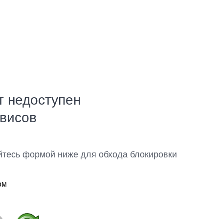
т недоступен
рвисов
йтесь формой ниже для обхода блокировки
ом