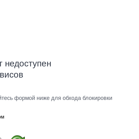
т недоступен
рвисов
йтесь формой ниже для обхода блокировки
ом