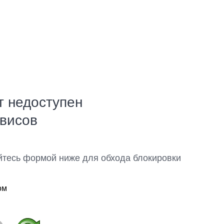
т недоступен
рвисов
йтесь формой ниже для обхода блокировки
ом