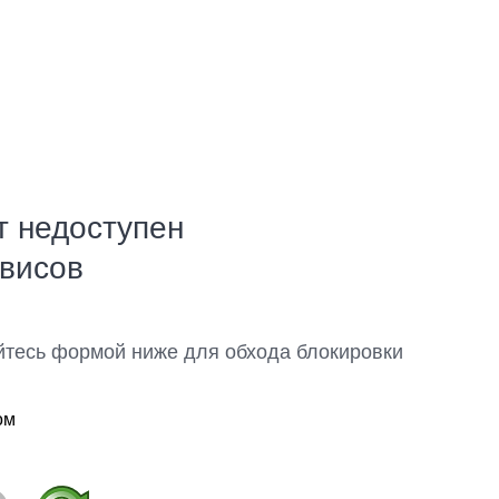
т недоступен
рвисов
йтесь формой ниже для обхода блокировки
ом