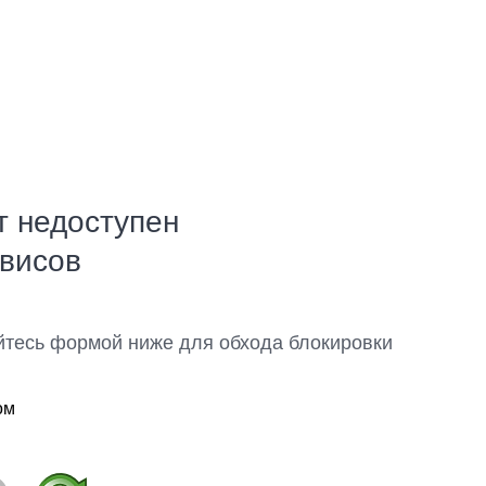
т недоступен
рвисов
йтесь формой ниже для обхода блокировки
ом