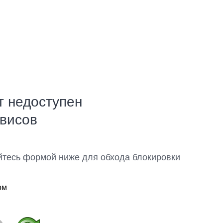
т недоступен
рвисов
йтесь формой ниже для обхода блокировки
ом