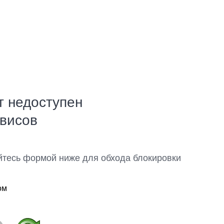
т недоступен
рвисов
йтесь формой ниже для обхода блокировки
ом