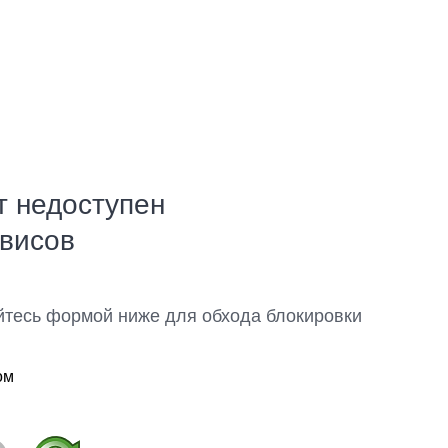
т недоступен
рвисов
йтесь формой ниже для обхода блокировки
ом