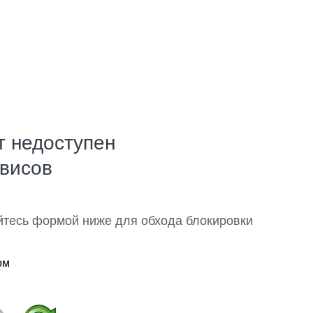
т недоступен
рвисов
йтесь формой ниже для обхода блокировки
ом