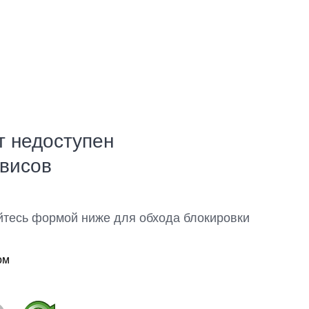
т недоступен
рвисов
йтесь формой ниже для обхода блокировки
ом