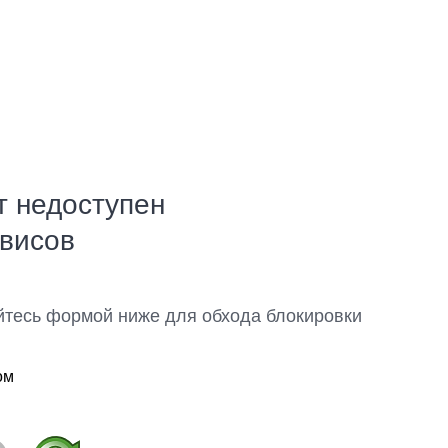
т недоступен
рвисов
йтесь формой ниже для обхода блокировки
ом