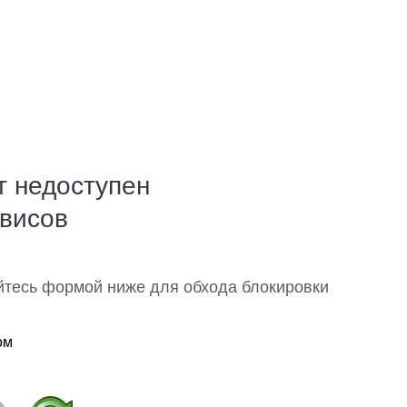
т недоступен
рвисов
йтесь формой ниже для обхода блокировки
ом