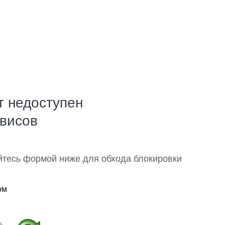
т недоступен
рвисов
йтесь формой ниже для обхода блокировки
ом