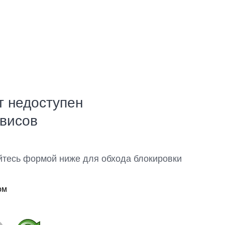
т недоступен
рвисов
йтесь формой ниже для обхода блокировки
ом