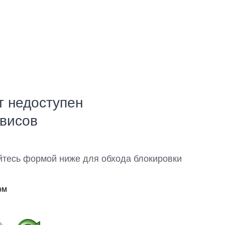
т недоступен
рвисов
йтесь формой ниже для обхода блокировки
ом