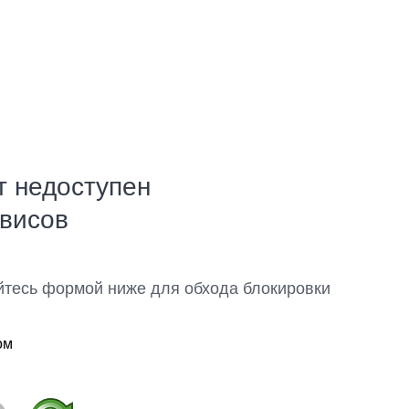
т недоступен
рвисов
йтесь формой ниже для обхода блокировки
ом