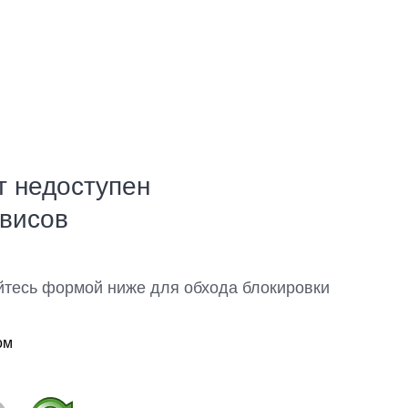
т недоступен
рвисов
йтесь формой ниже для обхода блокировки
ом