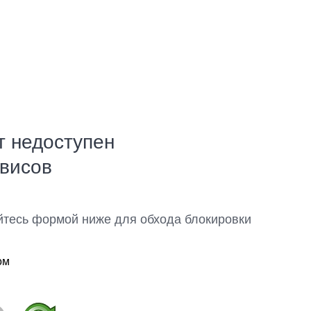
т недоступен
рвисов
йтесь формой ниже для обхода блокировки
ом