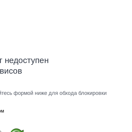
т недоступен
рвисов
йтесь формой ниже для обхода блокировки
ом