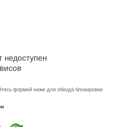
т недоступен
рвисов
йтесь формой ниже для обхода блокировки
ом