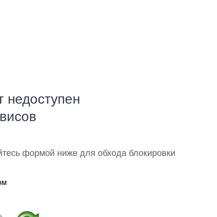
т недоступен
рвисов
йтесь формой ниже для обхода блокировки
ом