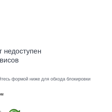
т недоступен
рвисов
йтесь формой ниже для обхода блокировки
ом