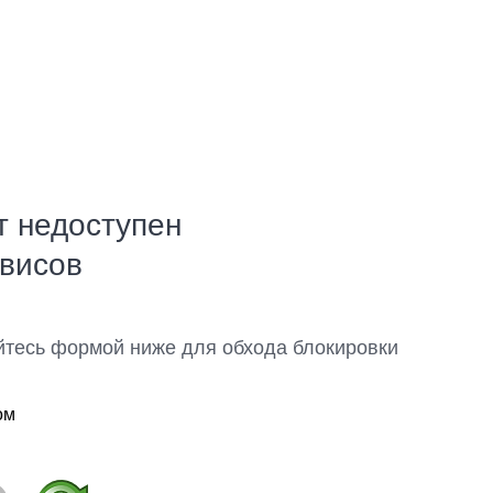
т недоступен
рвисов
йтесь формой ниже для обхода блокировки
ом