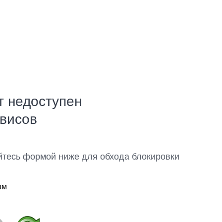
т недоступен
рвисов
йтесь формой ниже для обхода блокировки
ом