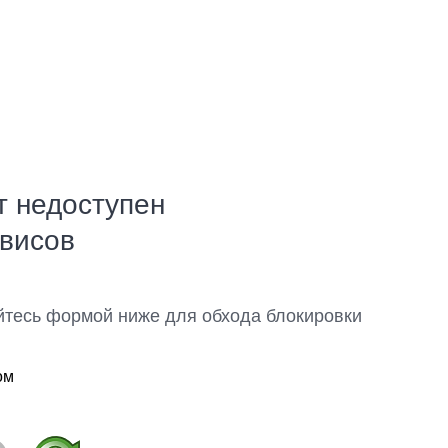
т недоступен
рвисов
йтесь формой ниже для обхода блокировки
ом