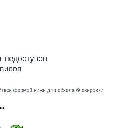
т недоступен
рвисов
йтесь формой ниже для обхода блокировки
ом