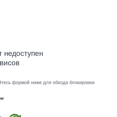
т недоступен
рвисов
йтесь формой ниже для обхода блокировки
ом