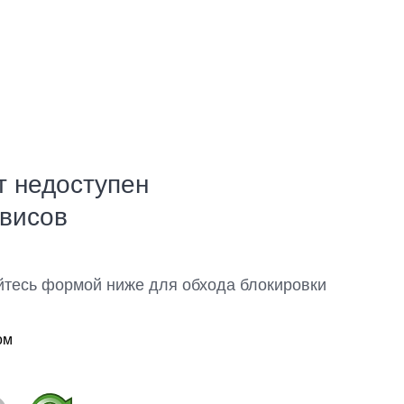
т недоступен
рвисов
йтесь формой ниже для обхода блокировки
ом