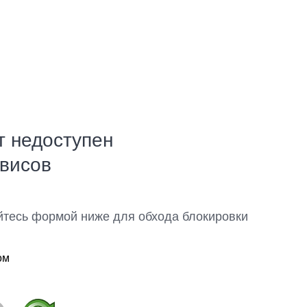
т недоступен
рвисов
йтесь формой ниже для обхода блокировки
ом