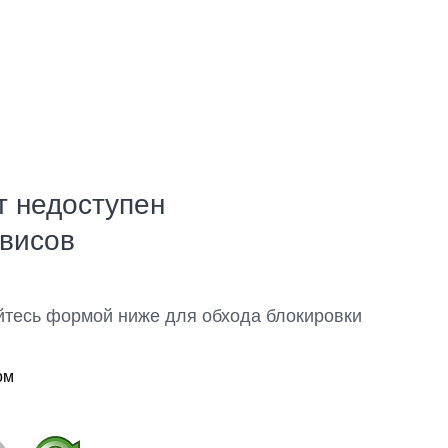
т недоступен
рвисов
йтесь формой ниже для обхода блокировки
ом