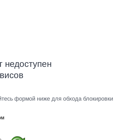
т недоступен
рвисов
йтесь формой ниже для обхода блокировки
ом