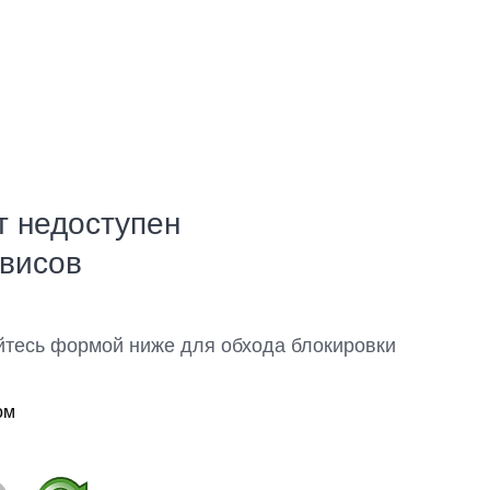
т недоступен
рвисов
йтесь формой ниже для обхода блокировки
ом