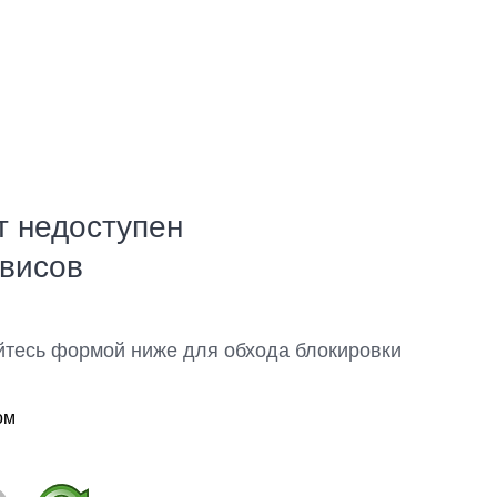
т недоступен
рвисов
йтесь формой ниже для обхода блокировки
ом