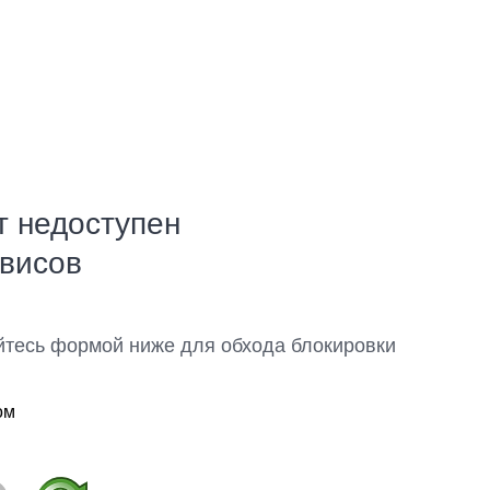
т недоступен
рвисов
йтесь формой ниже для обхода блокировки
ом