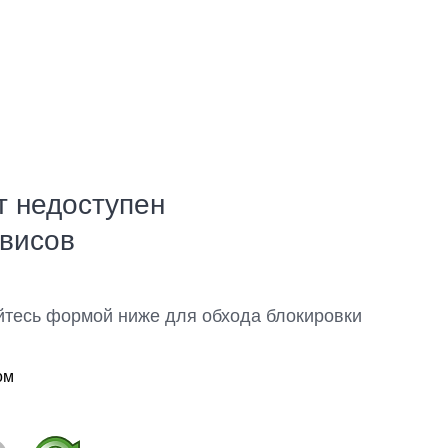
т недоступен
рвисов
йтесь формой ниже для обхода блокировки
ом