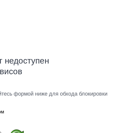
т недоступен
рвисов
йтесь формой ниже для обхода блокировки
ом