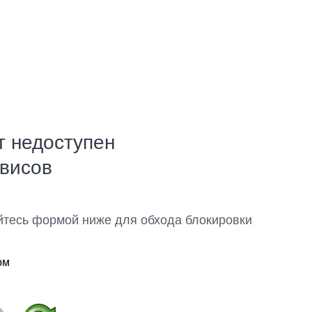
т недоступен
рвисов
йтесь формой ниже для обхода блокировки
ом