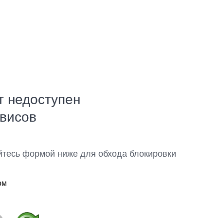
т недоступен
рвисов
йтесь формой ниже для обхода блокировки
ом